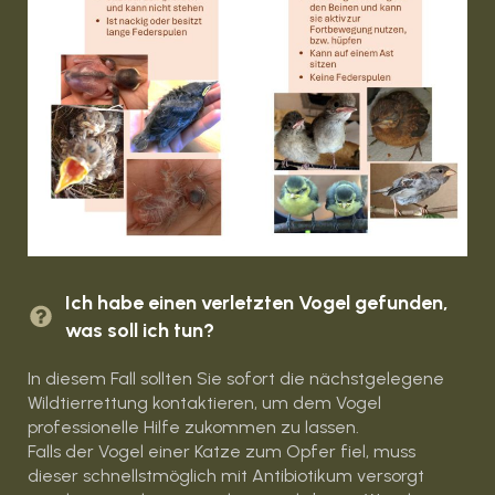
Ich habe einen verletzten Vogel gefunden,
was soll ich tun?
In diesem Fall sollten Sie sofort die nächstgelegene
Wildtierrettung kontaktieren, um dem Vogel
professionelle Hilfe zukommen zu lassen.
Falls der Vogel einer Katze zum Opfer fiel, muss
dieser schnellstmöglich mit Antibiotikum versorgt