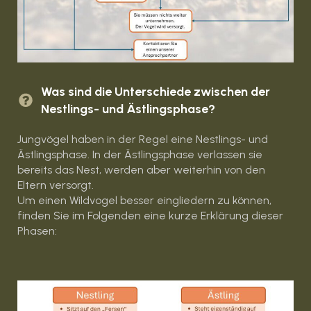
Was sind die Unterschiede zwischen der
Nestlings- und Ästlingsphase?
Jungvögel haben in der Regel eine Nestlings- und
Ästlingsphase. In der Ästlingsphase verlassen sie
bereits das Nest, werden aber weiterhin von den
Eltern versorgt.
Um einen Wildvogel besser eingliedern zu können,
finden Sie im Folgenden eine kurze Erklärung dieser
Phasen: