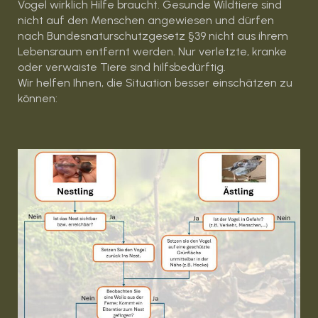
Vogel wirklich Hilfe braucht. Gesunde Wildtiere sind
nicht auf den Menschen angewiesen und dürfen
nach Bundesnaturschutzgesetz §39 nicht aus ihrem
Lebensraum entfernt werden. Nur verletzte, kranke
oder verwaiste Tiere sind hilfsbedürftig.
Wir helfen Ihnen, die Situation besser einschätzen zu
können: